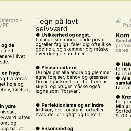
Tegn på lavt
selvværd
Kom 
●
Usikkerhed og angst
.
I mange situationer både privat
Samtal
og/eller fagligt, føler dig ofte ikke
, og de
profes
god nok, og skammer dig måske
deres l
 på dit
over den person du er.
nere i livet
lede.
●
Halv
●
Pleaser adfærd
.
fornem
Du hjælper alle andre og glemmer
 en frygt
føles r
egne følelser, behov og grænser.
●
Alle
 og fra vores
Du undgår konflikter for fredens
samtal
get høje og
skyld, og bruger måske også
føles m
hov, følelser,
løgne som “forsvar”.
●
Kræ
for pr
●
Perfektionisme og en indre
din ydre
Min pr
kritiker,
der konstant fortæller
Sorted
 niveau,
hvad der er rigtigt og forkert.
& 700 
elvværd løftes
 tomt og
idig har et
●
Ensomhed og