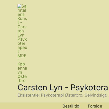
Gå
til
indholdet
Carsten Lyn - Psykoter
Eksistentiel Psykoterapi Østerbro. Selvindsigt,
Bestil tid
Forside