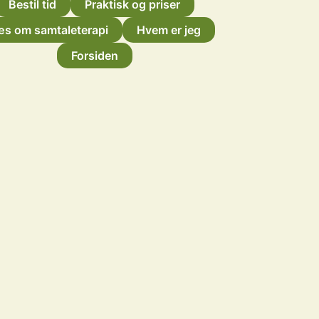
Bestil tid
Praktisk og priser
æs om samtaleterapi
Hvem er jeg
Forsiden