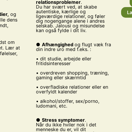
relationsproblemer
.
Du har svært ved, at skabe
autentiske, kærlige og
L
dier,
og
ligeværdige relationer, og føler
lle dens
dig nogengange alene i andres
ndt,
selskab. Jalousi og misundelse
kan også fylde i dit liv.
idst om
●
Afhængighed
og flugt væk fra
t. Lær at
din indre uro med f.eks. :
følelser,
• dit studie, arbejde eller
fritidsinteresser
• overdreven shopping, træning,
gaming eller skærmtid
• overfladiske relationer eller en
overfyldt kalender
• alkohol/stoffer, sex/porno,
ludomani, etc.
●
Stress symptomer
.
Når du ikke hviler nok i det
menneske du er, vil dit