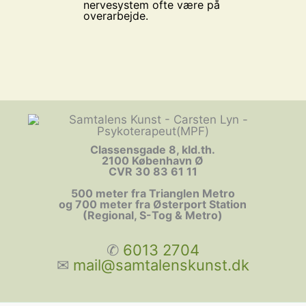
nervesystem ofte være på
overarbejde.
Classensgade 8, kld.th.
2100 København Ø
CVR 30 83 61 11
500 meter fra Trianglen Metro
og 700 meter fra Østerport Station
(Regional, S-Tog & Metro)
✆
6013 2704
✉︎
mail@samtalenskunst.dk