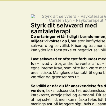
Styrk dit selvværd med
samtaleterapi
De erfaringer vi får tidligt i barndommen
miljøer vi vokser op i,
har stor indflydelse
selvværd og selvtillid. Kriser og traumer se
kan yderlige forstærke et negativt selvbil
Lavt selvværd er ofte tæt forbundet med
for
– hvad vi tror, andre forventer af os –
egne interne krav, som ofte kan være me
urealistiske. Manglende kontakt til egne be
værdier og grænser ses tit.
Selvtillid er når du får anerkendelse fra 
verden
, f.eks. udseende, tøj, uddannelses
karakterer, arbejdstitel og økonomi. Dit s
af høj selvtillid, men kan måske føles lidt
meningsløst på længere sigt, hvis du samt